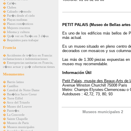
�
Caf�s
�
Clubes
�
Calzado c�modo
�
Par�s desde el cielo
�
Playas nudistas
�
Planes rom�nticos
PETIT PALAIS (Museo de Bellas artes 
�
Mejores cruceros
�
Idioma y cultura
Es uno de los edificios más bellos de P
�
Qu� ver en Par�s en 3 d�as
más actual.
�
Requisitos para trabajar
Es un museo situado en pleno centro de 
Francia
decorados con mosaicos y sus columna
�
Accidentes de tr�fico en Francia:
Las más de 1.300 piezas expuestas en el
reclamaciones e indemnizaciones
�
Emergencias sanitarias en Francia,
museo muy recomendable.
c�mo actuar y qu� coberturas tienes
Información Útil
Monumentos
Petit Palais, musée des Beaux-Arts de la
�
Barrio latino
Avenue Winston Churchill 75008 Paris
�
Castillos
Metro: Champs-Elysées-Clemenceau o 
�
Catedral de Notre Dame
Autobuses : 42,72, 73, 80, 93
�
Bas�lica Sacre Coeur
�
Torre Eiffel
�
Arco del Triunfo
�
Museo del Louvre
�
Pante�n
Museos municipales 2
�
La Concorde
�
Sainte Chapelle
�
Museos de Paris
�
Museos municipales