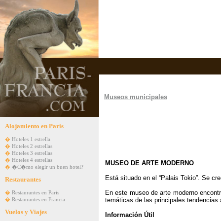
Museos municipales
Alojamiento en Paris
�
Hoteles 1 estrella
�
Hoteles 2 estrellas
�
Hoteles 3 estrellas
�
Hoteles 4 estrellas
MUSEO DE ARTE MODERNO
�
�C�mo elegir un buen hotel?
Está situado en el
“Palais Tokio”. Se cr
Restaurantes
En este museo de arte moderno encontr
�
Restaurantes en Paris
temáticas de las principales tendencias 
�
Restaurantes en Francia
Vuelos y Viajes
Información Útil