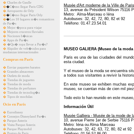
�
Charles de Gaulle
Musée d'Art moderne de la Ville de Pari
�
�
C�mo llegar Paris CDG
13, avenue du Président Wilson 75116 P
�
Aeropuerto de Orly
Metro: Alma-Marceau o Iéna
�
�
C�mo llegar Paris Orly
Autobuses: 32, 42, 72, 80, 82 et 92
�
�
Los 10 lugares m�s romanticos
Teléfono: 01.47.23.54.01
de Par�s
�
Mejor �poca para viajar
�
Mejores cruceros fluviales
�
Nociones b�sicas
�
Apps de Par�s
�
�Qu� ropa llevar a Par�s?
MUSEO GALIERA (Museo de la moda de
�
Alquiler de veh�culos para
mudanzas internacionales
Paris es una de las ciudades del mund
Compras en Paris
esta ciudad.
�
Enviar paquetes baratos
Y el museo de la moda se encuentra situ
�
Grandes almacenes
a todos sus visitantes a revivir la histor
�
Outlets de moda
�
Tiendas de juguetes
En este museo se exhiben muchas exposi
�
Tiendas de moda
museo, se cuentan más de cien mil piez
�
Tiendas de perfumes
�
Tiendas de tecnolog�a
�
Tipos de mochilas
Todo esto lo han reunido en este museo
Ocio en Paris
Información Útil
�
Eurodisney
Musée Galliera - Musée de la mode de la
�
Consejos Disneyland Par�s
10, avenue Pierre 1er de Serbie 75116 P
�
Parque Asterix
Metro: Iéna ou Alma Marceau
�
Visita Parque Asterix
Autobuses: 32, 42, 63, 72, 80, 82 et 92
�
Parque Playmobil
Teléfono: 01 56 52 86 00
�
Postres de Paris