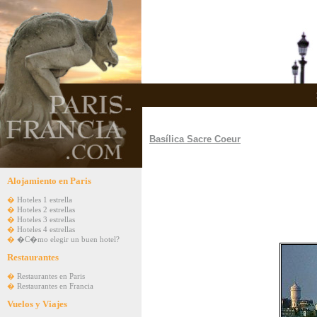
Basílica Sacre Coeur
Alojamiento en Paris
�
Hoteles 1 estrella
�
Hoteles 2 estrellas
�
Hoteles 3 estrellas
�
Hoteles 4 estrellas
�
�C�mo elegir un buen hotel?
Restaurantes
�
Restaurantes en Paris
�
Restaurantes en Francia
Vuelos y Viajes