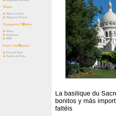
�
Asamblea Nacional
Mapas
�
Mapas de Paris
�
Mapas de Francia
Transporte P�blico
�
Metro
�
Autobuses
�
RER
Fotos e Im�genes
�
Fotos de Paris
�
Fondos de Paris
La basilique du Sac
bonitos y más impor
faltéis