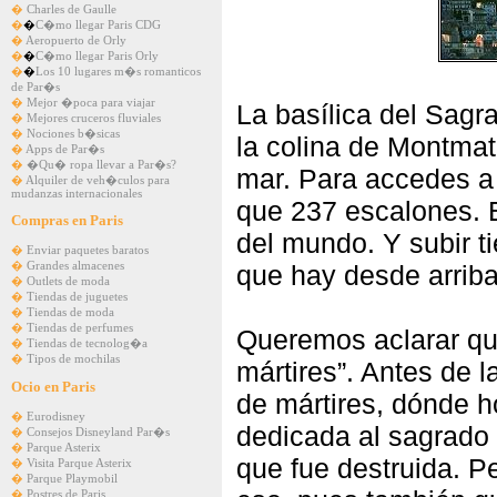
�
Charles de Gaulle
�
�
C�mo llegar Paris CDG
�
Aeropuerto de Orly
�
�
C�mo llegar Paris Orly
�
�
Los 10 lugares m�s romanticos
de Par�s
�
Mejor �poca para viajar
La basílica del Sagr
�
Mejores cruceros fluviales
�
Nociones b�sicas
la colina de Montmatr
�
Apps de Par�s
�
�Qu� ropa llevar a Par�s?
mar. Para accedes a
�
Alquiler de veh�culos para
mudanzas internacionales
que 237 escalones. 
Compras en Paris
del mundo. Y subir t
�
Enviar paquetes baratos
�
Grandes almacenes
que hay desde arriba
�
Outlets de moda
�
Tiendas de juguetes
�
Tiendas de moda
�
Tiendas de perfumes
Queremos aclarar qu
�
Tiendas de tecnolog�a
�
Tipos de mochilas
mártires”. Antes de l
Ocio en Paris
de mártires, dónde h
�
Eurodisney
dedicada al sagrado
�
Consejos Disneyland Par�s
�
Parque Asterix
que fue destruida. P
�
Visita Parque Asterix
�
Parque Playmobil
�
Postres de Paris