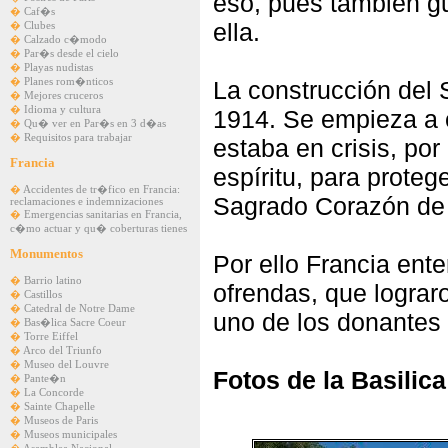
eso, pues también gu
�
Caf�s
ella.
�
Clubes
�
Calzado c�modo
�
Par�s desde el cielo
�
Playas nudistas
�
Planes rom�nticos
La construcción del
�
Mejores cruceros
�
Idioma y cultura
1914. Se empieza a c
�
Qu� ver en Par�s en 3 d�as
�
Requisitos para trabajar
estaba en crisis, po
Francia
espíritu, para proteg
�
Accidentes de tr�fico en Francia:
Sagrado Corazón de
reclamaciones e indemnizaciones
�
Emergencias sanitarias en Francia,
c�mo actuar y qu� coberturas tienes
Monumentos
Por ello Francia ent
�
Barrio latino
ofrendas, que lograr
�
Castillos
�
Catedral de Notre Dame
uno de los donantes e
�
Bas�lica Sacre Coeur
�
Torre Eiffel
�
Arco del Triunfo
�
Museo del Louvre
Fotos de la Basilic
�
Pante�n
�
La Concorde
�
Sainte Chapelle
�
Museos de Paris
�
Museos municipales